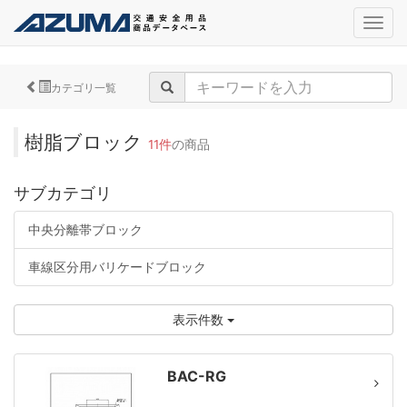
navig
カテゴリ一覧
樹脂ブロック
11件
の商品
サブカテゴリ
中央分離帯ブロック
車線区分用バリケードブロック
表示件数
BAC-RG