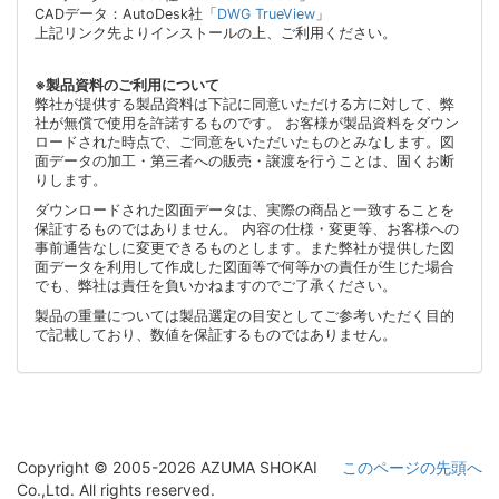
CADデータ：AutoDesk社「
DWG TrueView
」
上記リンク先よりインストールの上、ご利用ください。
※製品資料のご利用について
弊社が提供する製品資料は下記に同意いただける方に対して、弊
社が無償で使用を許諾するものです。 お客様が製品資料をダウン
ロードされた時点で、ご同意をいただいたものとみなします。図
面データの加工・第三者への販売・譲渡を行うことは、固くお断
りします。
ダウンロードされた図面データは、実際の商品と一致することを
保証するものではありません。 内容の仕様・変更等、お客様への
事前通告なしに変更できるものとします。また弊社が提供した図
面データを利用して作成した図面等で何等かの責任が生じた場合
でも、弊社は責任を負いかねますのでご了承ください。
製品の重量については製品選定の目安としてご参考いただく目的
で記載しており、数値を保証するものではありません。
Copyright © 2005-2026 AZUMA SHOKAI
このページの先頭へ
Co.,Ltd. All rights reserved.