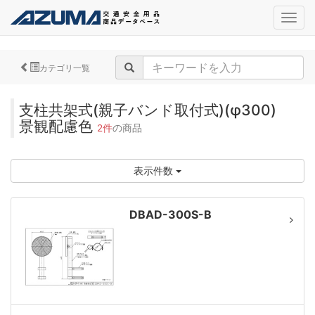
navig
カテゴリ一覧
支柱共架式(親子バンド取付式)(φ300)
景観配慮色
2件
の商品
表示件数
DBAD-300S-B