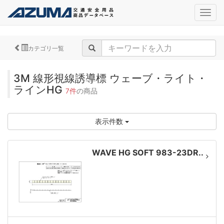
navig
カテゴリ一覧
3M 線形視線誘導標 ウェーブ・ライト・
ラインHG
7件
の商品
表示件数
WAVE HG SOFT 983-23DR..