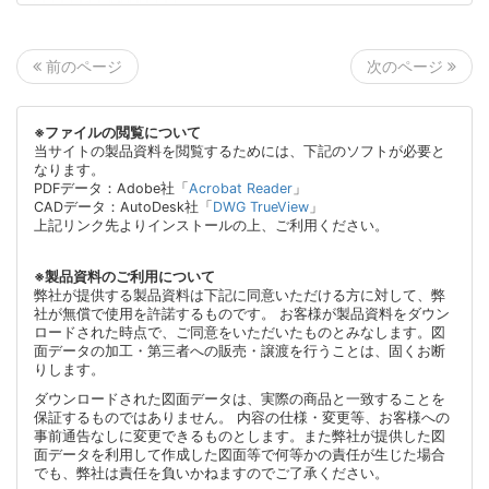
次のページ
前のページ
※ファイルの閲覧について
当サイトの製品資料を閲覧するためには、下記のソフトが必要と
なります。
PDFデータ：Adobe社「
Acrobat Reader
」
CADデータ：AutoDesk社「
DWG TrueView
」
上記リンク先よりインストールの上、ご利用ください。
※製品資料のご利用について
弊社が提供する製品資料は下記に同意いただける方に対して、弊
社が無償で使用を許諾するものです。 お客様が製品資料をダウン
ロードされた時点で、ご同意をいただいたものとみなします。図
面データの加工・第三者への販売・譲渡を行うことは、固くお断
りします。
ダウンロードされた図面データは、実際の商品と一致することを
保証するものではありません。 内容の仕様・変更等、お客様への
事前通告なしに変更できるものとします。また弊社が提供した図
面データを利用して作成した図面等で何等かの責任が生じた場合
でも、弊社は責任を負いかねますのでご了承ください。