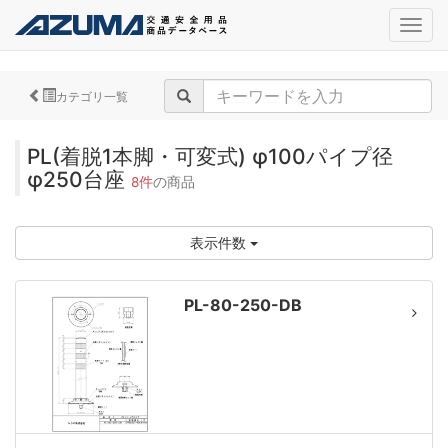
navig
カテゴリ一覧
PL(着脱1本脚・可変式) φ100パイプ径
φ250台座
8件
の商品
表示件数
PL-80-250-DB