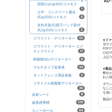
AD
7
頭部のみ(φ300)コスモス
1
土中・コンクリート建込
式(φ300)コスモス
4
支柱共架式(親子バンド取付
式)(φ300)コスモス
2
スワライト・デリネーター
35
※フ
当サ
スワライト・デリネーター エク
PDF
ストラワイド
17
CAD
上記
樹脂製ADJデリネーター
8
マルチタイプ反射体
34
※製
弊社
ネットフェンス用反射板
2
れた
リサイクル樹脂製デリネーター
ダウ
36
なし
を負
反射シート
8
製品
線形誘導標
179
スノーポール
64