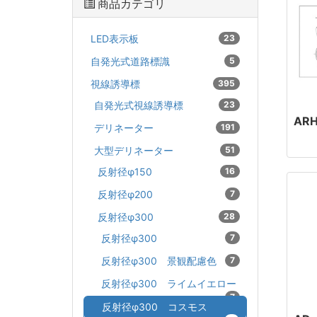
商品カテゴリ
LED表示板
23
自発光式道路標識
5
視線誘導標
395
自発光式視線誘導標
23
AR
デリネーター
191
大型デリネーター
51
反射径φ150
16
反射径φ200
7
反射径φ300
28
反射径φ300
7
反射径φ300 景観配慮色
7
反射径φ300 ライムイエロー
7
反射径φ300 コスモス