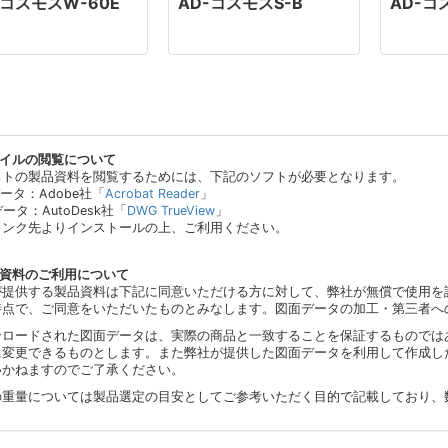
-コスモスW-60E
AD-コスモスS-B
AD-コ
ァイルの閲覧について
イトの製品資料を閲覧するためには、下記のソフトが必要となります。
データ：Adobe社「
Acrobat Reader
」
データ：AutoDesk社「
DWG TrueView
」
リンク先よりインストールの上、ご利用ください。
品資料のご利用について
が提供する製品資料は下記に同意いただける方に対して、弊社が無償で使用を
時点で、ご同意をいただいたものとみなします。図面データの加工・第三者へ
ンロードされた図面データは、実際の商品と一致することを保証するものでは
に変更できるものとします。また弊社が提供した図面データを利用して作成し
いかねますのでご了承ください。
の重量については製品選定の目安としてご参考いただく目的で記載しており、