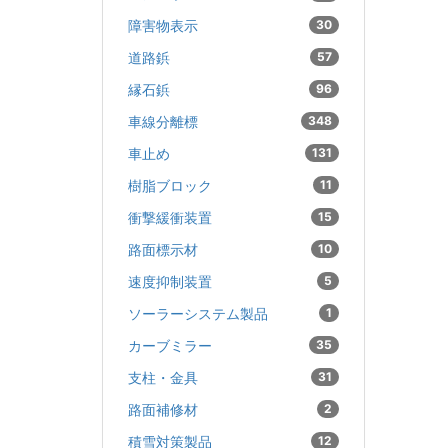
障害物表示
30
道路鋲
57
縁石鋲
96
車線分離標
348
車止め
131
樹脂ブロック
11
衝撃緩衝装置
15
路面標示材
10
速度抑制装置
5
ソーラーシステム製品
1
カーブミラー
35
支柱・金具
31
路面補修材
2
積雪対策製品
12