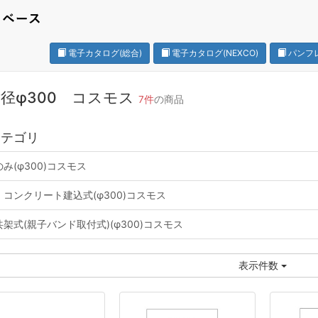
電子カタログ(総合)
電子カタログ(NEXCO)
パンフ
径φ300 コスモス
7件
の商品
カテゴリ
み(φ300)コスモス
コンクリート建込式(φ300)コスモス
架式(親子バンド取付式)(φ300)コスモス
表示件数