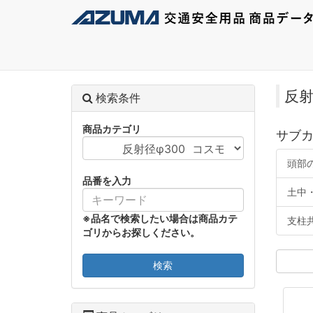
反射
検索条件
商品カテゴリ
サブ
頭部の
品番を入力
土中・
※品名で検索したい場合は商品カテ
支柱共
ゴリからお探しください。
検索