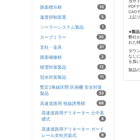
当サ
PDF
路面標示材
10
CAD
速度抑制装置
5
上記
ソーラーシステム製品
1
※製
カーブミラー
35
弊社
れた
支柱・金具
31
ダウ
なし
路面補修材
2
を負
積雪対策製品
12
製品
冠水対策製品
11
暫定2車線区間 区画柵 安全対策
製品
33
高速道路用 視線誘導標
68
高速道路用デリネーター 土中基
礎式
8
高速道路用デリネーター ガード
レール支柱共架式
6