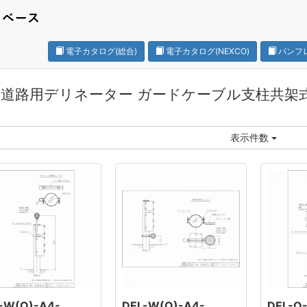
電子カタログ(総合)
電子カタログ(NEXCO)
パンフ
速道路用デリネーター ガードケーブル支柱共架
表示件数
-W(O)-A4-
DEL-W(O)-A4-
DEL-O