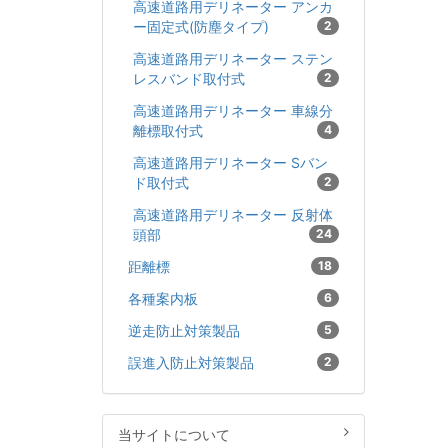
高速道路用デリネーター アンカ
ー固定式(防塵タイプ)
2
高速道路用デリネーター ステン
レスバンド取付式
2
高速道路用デリネーター 車線分
離標取付式
4
高速道路用デリネーター Sバン
ド取付式
2
高速道路用デリネーター 反射体
頭部
24
距離標
18
各種案内板
6
逆走防止対策製品
5
誤進入防止対策製品
2
当サイトについて