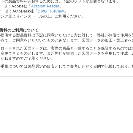
イトの製品資料を閲覧するためには、下記のソフトが必要となります。
データ：Adobe社「
Acrobat Reader
」
データ：AutoDesk社「
DWG TrueView
」
リンク先よりインストールの上、ご利用ください。
品資料のご利用について
が提供する製品資料は下記に同意いただける方に対して、弊社が無償で使用を
時点で、ご同意をいただいたものとみなします。図面データの加工・第三者へ
ンロードされた図面データは、実際の商品と一致することを保証するものでは
に変更できるものとします。また弊社が提供した図面データを利用して作成し
いかねますのでご了承ください。
の重量については製品選定の目安としてご参考いただく目的で記載しており、