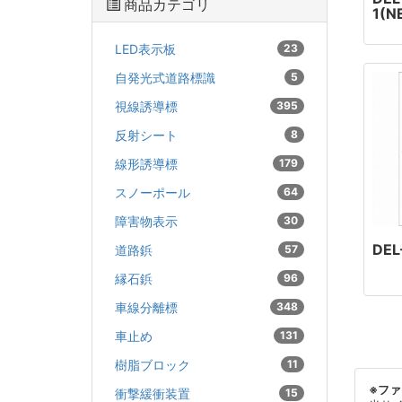
商品カテゴリ
1(N
LED表示板
23
自発光式道路標識
5
視線誘導標
395
反射シート
8
線形誘導標
179
スノーポール
64
障害物表示
30
DEL
道路鋲
57
縁石鋲
96
車線分離標
348
車止め
131
樹脂ブロック
11
※フ
衝撃緩衝装置
15