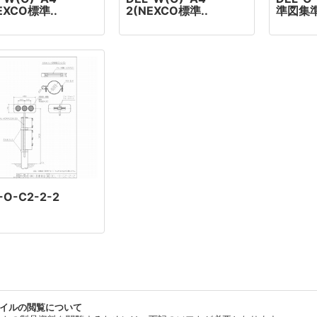
EXCO標準..
2(NEXCO標準..
準図集
-O-C2-2-2
ァイルの閲覧について