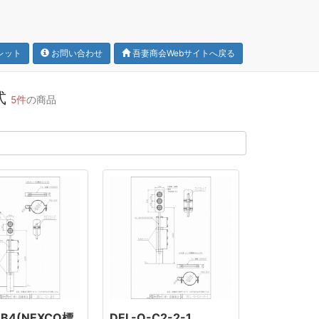
レット
お問い合わせ
吾妻商会Webサイトへ戻る
式
5件
の商品
-B4(NEXCO標
DEL-O-C2-2-1