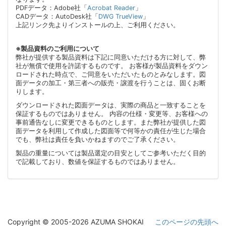
PDFデータ：Adobe社「
Acrobat Reader
」
CADデータ：AutoDesk社「
DWG TrueView
」
上記リンク先よりインストールの上、ご利用ください。
※製品資料のご利用について
弊社が提供する製品資料は下記に同意いただける方に対して、弊
社が無償で使用を許諾するものです。 お客様が製品資料をダウン
ロードされた時点で、ご同意をいただいたものとみなします。図
面データの加工・第三者への販売・譲渡を行うことは、固くお断
りします。
ダウンロードされた図面データは、実際の商品と一致することを
保証するものではありません。 内容の仕様・変更等、お客様への
事前通告なしに変更できるものとします。また弊社が提供した図
面データを利用して作成した図面等で何等かの責任が生じた場合
でも、弊社は責任を負いかねますのでご了承ください。
製品の重量については製品選定の目安としてご参考いただく目的
で記載しており、数値を保証するものではありません。
Copyright © 2005-2026 AZUMA SHOKAI
このページの先頭へ