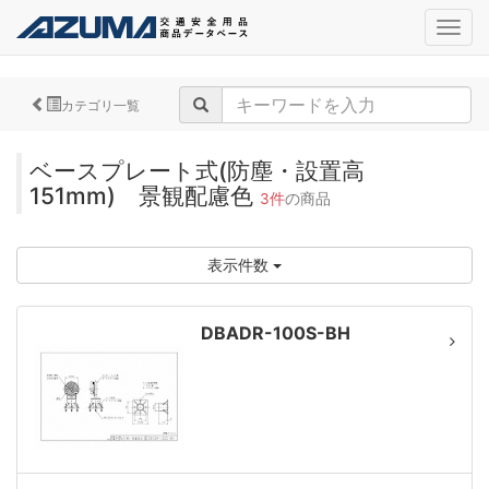
navig
カテゴリ一覧
ベースプレート式(防塵・設置高
151mm) 景観配慮色
3件
の商品
表示件数
DBADR-100S-BH