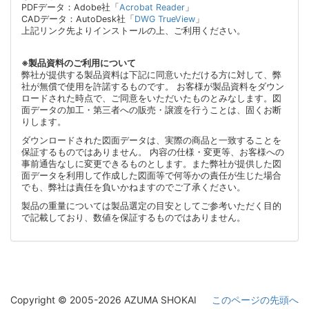
PDFデータ：Adobe社「
Acrobat Reader
」
CADデータ：AutoDesk社「
DWG TrueView
」
上記リンク先よりインストールの上、ご利用ください。
※製品資料のご利用について
弊社が提供する製品資料は下記に同意いただける方に対して、弊
社が無償で使用を許諾するものです。 お客様が製品資料をダウン
ロードされた時点で、ご同意をいただいたものとみなします。図
面データの加工・第三者への販売・譲渡を行うことは、固くお断
りします。
ダウンロードされた図面データは、実際の商品と一致することを
保証するものではありません。 内容の仕様・変更等、お客様への
事前通告なしに変更できるものとします。また弊社が提供した図
面データを利用して作成した図面等で何等かの責任が生じた場合
でも、弊社は責任を負いかねますのでご了承ください。
製品の重量については製品選定の目安としてご参考いただく目的
で記載しており、数値を保証するものではありません。
Copyright © 2005-2026 AZUMA SHOKAI
このページの先頭へ