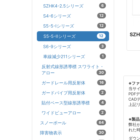
SZHK4-2.5シリーズ
6
S4-6シリーズ
12
S5-5-Iシリーズ
12
SZH
S5-5-IIシリーズ
12
S6-9シリーズ
3
車線減少211シリーズ
1
反射式線形誘導標 スワライト・
アロー
30
ガードレール用反射体
16
※フ
当サ
ガードパイプ用反射体
2
PDF
CAD
貼付ベース型線形誘導標
4
上記
ワイドビューアロー
2
※製
スノーポール
64
弊社
れた
障害物表示
30
ダウ