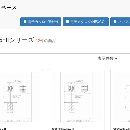
電子カタログ(総合)
電子カタログ(NEXCO)
パンフ
-5-IIシリーズ
12件
の商品
表示件数
-II
SKT5-5-II
SZH5-5