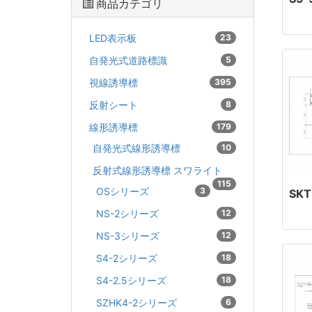
商品カテゴリ
LED表示板
23
自発光式道路標識
5
視線誘導標
395
反射シート
8
線形誘導標
179
自発光式線形誘導標
10
反射式線形誘導標 スワライト
115
OSシリーズ
3
SKT
NS-2シリーズ
12
NS-3シリーズ
12
S4-2シリーズ
18
S4-2.5シリーズ
18
SZHK4-2シリーズ
6