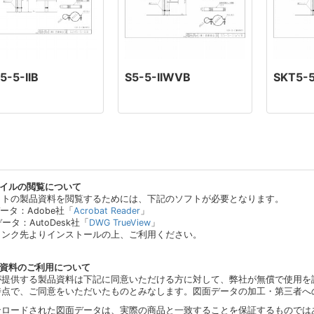
5-5-IIB
S5-5-IIWVB
SKT5-
ァイルの閲覧について
イトの製品資料を閲覧するためには、下記のソフトが必要となります。
データ：Adobe社「
Acrobat Reader
」
データ：AutoDesk社「
DWG TrueView
」
リンク先よりインストールの上、ご利用ください。
品資料のご利用について
が提供する製品資料は下記に同意いただける方に対して、弊社が無償で使用を
時点で、ご同意をいただいたものとみなします。図面データの加工・第三者へ
ンロードされた図面データは、実際の商品と一致することを保証するものでは