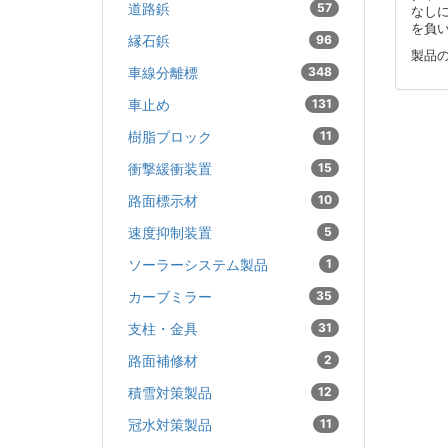
道路鋲
57
なし
を負
縁石鋲
96
製品
車線分離標
348
車止め
131
樹脂ブロック
11
衝撃緩衝装置
15
路面標示材
10
速度抑制装置
5
ソーラーシステム製品
1
カーブミラー
35
支柱・金具
31
路面補修材
2
積雪対策製品
12
冠水対策製品
11