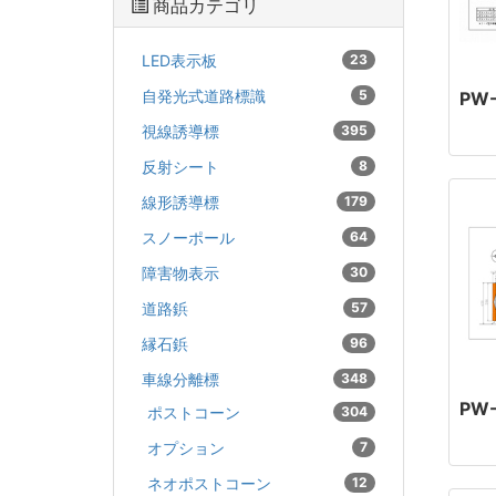
商品カテゴリ
LED表示板
23
自発光式道路標識
5
PW
視線誘導標
395
反射シート
8
線形誘導標
179
スノーポール
64
障害物表示
30
道路鋲
57
縁石鋲
96
車線分離標
348
PW-
ポストコーン
304
オプション
7
ネオポストコーン
12