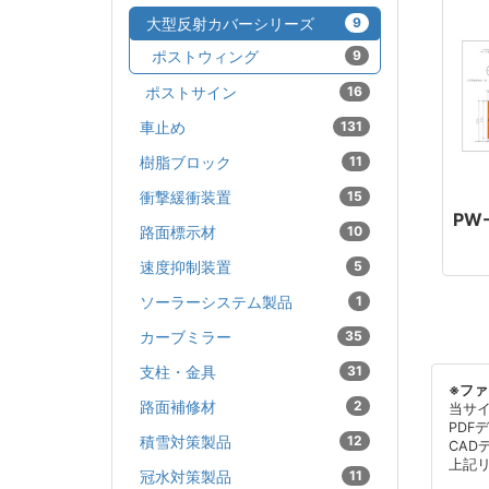
大型反射カバーシリーズ
9
ポストウィング
9
ポストサイン
16
車止め
131
樹脂ブロック
11
衝撃緩衝装置
15
PW
路面標示材
10
速度抑制装置
5
ソーラーシステム製品
1
カーブミラー
35
支柱・金具
31
※フ
路面補修材
2
当サ
PDF
積雪対策製品
12
CAD
上記
冠水対策製品
11