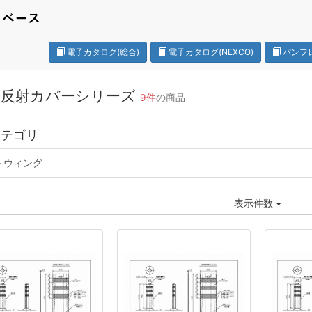
電子カタログ(総合)
電子カタログ(NEXCO)
パンフ
型反射カバーシリーズ
9件
の商品
カテゴリ
トウィング
表示件数