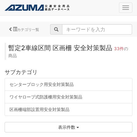
navig
カテゴリ一覧
暫定2車線区間 区画柵 安全対策製品
33件
の
商品
サブカテゴリ
センターブロック用安全対策製品
ワイヤロープ式防護柵用安全対策製品
区画柵端部設置用安全対策製品
表示件数