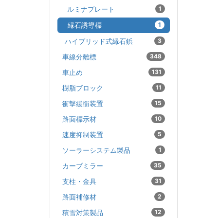
ルミナプレート
1
縁石誘導標
1
ハイブリッド式縁石鋲
3
車線分離標
348
車止め
131
樹脂ブロック
11
衝撃緩衝装置
15
路面標示材
10
速度抑制装置
5
ソーラーシステム製品
1
カーブミラー
35
支柱・金具
31
路面補修材
2
積雪対策製品
12