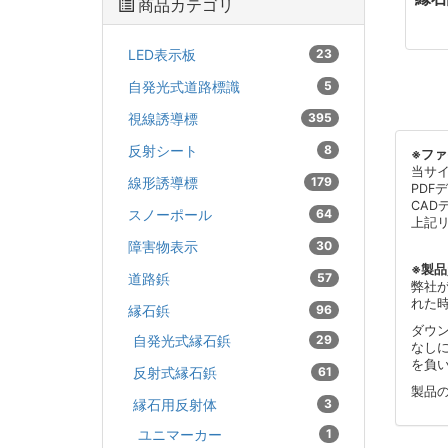
商品カテゴリ
LED表示板
23
自発光式道路標識
5
視線誘導標
395
反射シート
8
※フ
当サ
線形誘導標
179
PDF
CAD
スノーポール
64
上記
障害物表示
30
※製
道路鋲
57
弊社
れた
縁石鋲
96
ダウ
自発光式縁石鋲
29
なし
を負
反射式縁石鋲
61
製品
縁石用反射体
3
ユニマーカー
1