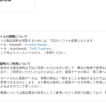
ァイルの閲覧について
イトの製品資料を閲覧するためには、下記のソフトが必要となります。
データ：Adobe社「
Acrobat Reader
」
データ：AutoDesk社「
DWG TrueView
」
リンク先よりインストールの上、ご利用ください。
品資料のご利用について
が提供する製品資料は下記に同意いただける方に対して、弊社が無償で使用を
時点で、ご同意をいただいたものとみなします。図面データの加工・第三者へ
ンロードされた図面データは、実際の商品と一致することを保証するものでは
に変更できるものとします。また弊社が提供した図面データを利用して作成し
いかねますのでご了承ください。
の重量については製品選定の目安としてご参考いただく目的で記載しており、