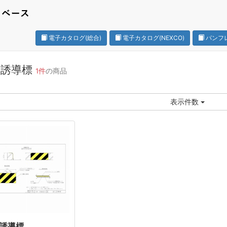
電子カタログ(総合)
電子カタログ(NEXCO)
パンフ
石誘導標
1件
の商品
表示件数
誘導標