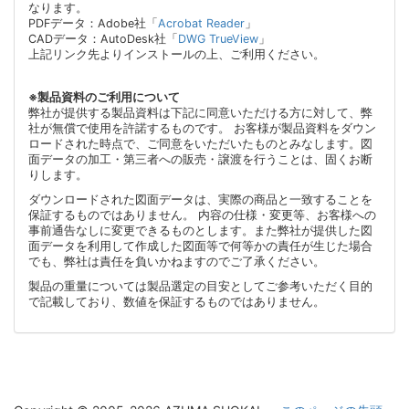
なります。
PDFデータ：Adobe社「
Acrobat Reader
」
CADデータ：AutoDesk社「
DWG TrueView
」
上記リンク先よりインストールの上、ご利用ください。
※製品資料のご利用について
弊社が提供する製品資料は下記に同意いただける方に対して、弊
社が無償で使用を許諾するものです。 お客様が製品資料をダウン
ロードされた時点で、ご同意をいただいたものとみなします。図
面データの加工・第三者への販売・譲渡を行うことは、固くお断
りします。
ダウンロードされた図面データは、実際の商品と一致することを
保証するものではありません。 内容の仕様・変更等、お客様への
事前通告なしに変更できるものとします。また弊社が提供した図
面データを利用して作成した図面等で何等かの責任が生じた場合
でも、弊社は責任を負いかねますのでご了承ください。
製品の重量については製品選定の目安としてご参考いただく目的
で記載しており、数値を保証するものではありません。