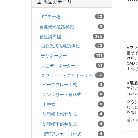
商品カテゴリ
LED表示板
23
自発光式道路標識
5
視線誘導標
395
自発光式視線誘導標
23
※フ
当サ
デリネーター
191
PDF
CAD
大型デリネーター
51
上記
スワライト・デリネーター
35
※製
ベースプレート式
3
弊社
れた
コンクリート建込式
6
ダウ
土中式
6
なし
を負
防護柵上部共架式
4
製品
防護柵下部共架式
4
擁壁アンカー取付式
4