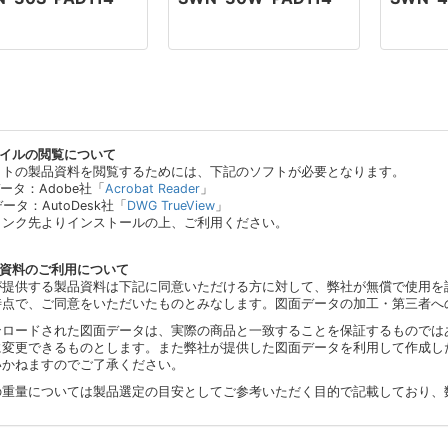
ァイルの閲覧について
イトの製品資料を閲覧するためには、下記のソフトが必要となります。
データ：Adobe社「
Acrobat Reader
」
データ：AutoDesk社「
DWG TrueView
」
リンク先よりインストールの上、ご利用ください。
品資料のご利用について
が提供する製品資料は下記に同意いただける方に対して、弊社が無償で使用を
時点で、ご同意をいただいたものとみなします。図面データの加工・第三者へ
ンロードされた図面データは、実際の商品と一致することを保証するものでは
に変更できるものとします。また弊社が提供した図面データを利用して作成し
いかねますのでご了承ください。
の重量については製品選定の目安としてご参考いただく目的で記載しており、