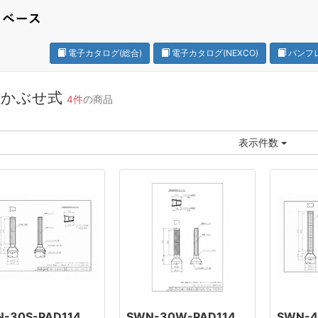
電子カタログ(総合)
電子カタログ(NEXCO)
パンフ
柱かぶせ式
4件
の商品
表示件数
-30S-PAD114
SWN-30W-PAD114
SWN-4