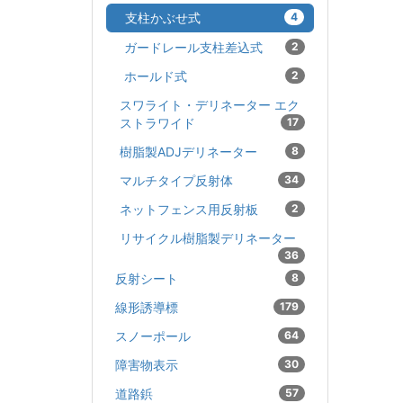
支柱かぶせ式
4
ガードレール支柱差込式
2
ホールド式
2
スワライト・デリネーター エク
ストラワイド
17
樹脂製ADJデリネーター
8
マルチタイプ反射体
34
ネットフェンス用反射板
2
リサイクル樹脂製デリネーター
36
反射シート
8
線形誘導標
179
スノーポール
64
障害物表示
30
道路鋲
57