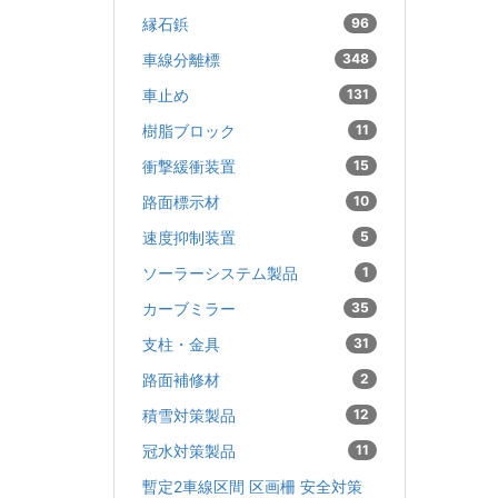
縁石鋲
96
車線分離標
348
車止め
131
樹脂ブロック
11
衝撃緩衝装置
15
路面標示材
10
速度抑制装置
5
ソーラーシステム製品
1
カーブミラー
35
支柱・金具
31
路面補修材
2
積雪対策製品
12
冠水対策製品
11
暫定2車線区間 区画柵 安全対策