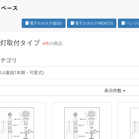
電子カタログ(総合)
電子カタログ(NEXCO)
パンフ
事灯取付タイプ
4件
の商品
カテゴリ
-KJ(着脱1本脚・可変式)
表示件数