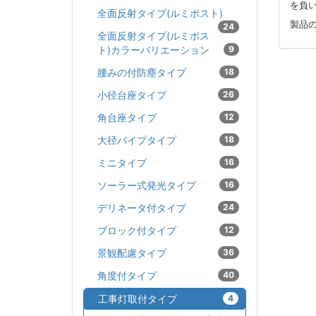
を負
全面反射タイプ(ルミポスト)
製品
24
全面反射タイプ(ルミポス
ト)カラーバリエーション
9
腰みの付防塵タイプ
18
小径台座タイプ
26
角台座タイプ
12
大径パイプタイプ
18
ミニタイプ
16
ソーラー式発光タイプ
16
デリネータ付タイプ
24
ブロック付タイプ
12
景観配慮タイプ
36
角度付タイプ
40
工事灯取付タイプ
4