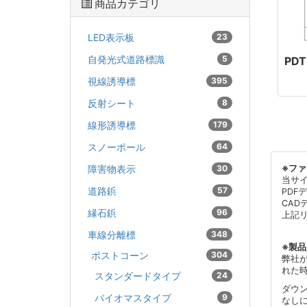
商品カテゴリ
LED表示板
23
自発光式道路標識
5
PDT
視線誘導標
395
反射シート
8
線形誘導標
179
スノーポール
64
障害物表示
30
※フ
当サ
道路鋲
57
PDF
CAD
縁石鋲
96
上記
車線分離標
348
※製
ポストコーン
304
弊社
れた
スタンダードタイプ
24
ダウ
バイオマスタイプ
9
なし