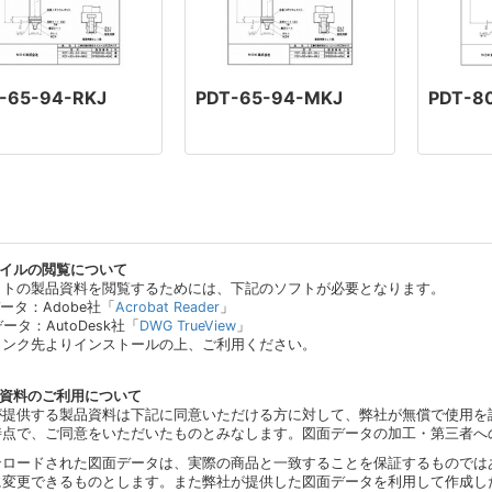
-65-94-RKJ
PDT-65-94-MKJ
PDT-8
ァイルの閲覧について
イトの製品資料を閲覧するためには、下記のソフトが必要となります。
データ：Adobe社「
Acrobat Reader
」
データ：AutoDesk社「
DWG TrueView
」
リンク先よりインストールの上、ご利用ください。
品資料のご利用について
が提供する製品資料は下記に同意いただける方に対して、弊社が無償で使用を
時点で、ご同意をいただいたものとみなします。図面データの加工・第三者へ
ンロードされた図面データは、実際の商品と一致することを保証するものでは
に変更できるものとします。また弊社が提供した図面データを利用して作成し