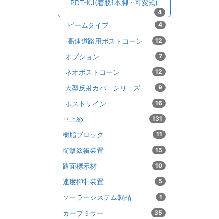
PDT-KJ(着脱1本脚・可変式)
4
ビームタイプ
4
高速道路用ポストコーン
12
オプション
7
ネオポストコーン
12
大型反射カバーシリーズ
9
ポストサイン
16
車止め
131
樹脂ブロック
11
衝撃緩衝装置
15
路面標示材
10
速度抑制装置
5
ソーラーシステム製品
1
カーブミラー
35