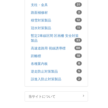
支柱・金具
31
路面補修材
2
積雪対策製品
12
冠水対策製品
11
暫定2車線区間 区画柵 安全対策
製品
33
高速道路用 視線誘導標
68
距離標
18
各種案内板
6
逆走防止対策製品
5
誤進入防止対策製品
2
当サイトについて