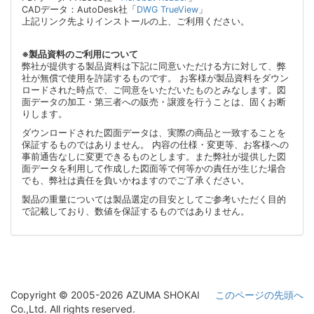
CADデータ：AutoDesk社「
DWG TrueView
」
上記リンク先よりインストールの上、ご利用ください。
※製品資料のご利用について
弊社が提供する製品資料は下記に同意いただける方に対して、弊
社が無償で使用を許諾するものです。 お客様が製品資料をダウン
ロードされた時点で、ご同意をいただいたものとみなします。図
面データの加工・第三者への販売・譲渡を行うことは、固くお断
りします。
ダウンロードされた図面データは、実際の商品と一致することを
保証するものではありません。 内容の仕様・変更等、お客様への
事前通告なしに変更できるものとします。また弊社が提供した図
面データを利用して作成した図面等で何等かの責任が生じた場合
でも、弊社は責任を負いかねますのでご了承ください。
製品の重量については製品選定の目安としてご参考いただく目的
で記載しており、数値を保証するものではありません。
Copyright © 2005-2026 AZUMA SHOKAI
このページの先頭へ
Co.,Ltd. All rights reserved.