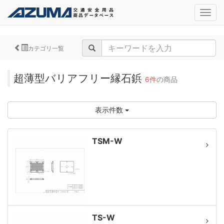
navig
カテゴリ一覧
超薄型バリアフリー縁石鋲
6件
の商品
表示件数
TSM-W
TS-W