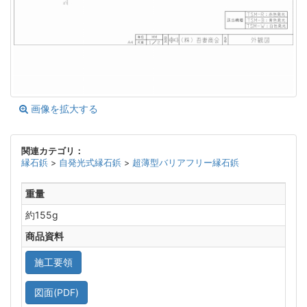
画像を拡大する
関連カテゴリ：
縁石鋲
>
自発光式縁石鋲
>
超薄型バリアフリー縁石鋲
重量
約155g
商品資料
施工要領
図面(PDF)