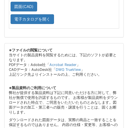
図面(CAD)
電子カタログを開く
※ファイルの閲覧について
当サイトの製品資料を閲覧するためには、下記のソフトが必要と
なります。
PDFデータ：Adobe社「
Acrobat Reader
」
CADデータ：AutoDesk社「
DWG TrueView
」
上記リンク先よりインストールの上、ご利用ください。
※製品資料のご利用について
弊社が提供する製品資料は下記に同意いただける方に対して、弊
社が無償で使用を許諾するものです。 お客様が製品資料をダウン
ロードされた時点で、ご同意をいただいたものとみなします。図
面データの加工・第三者への販売・譲渡を行うことは、固くお断
りします。
ダウンロードされた図面データは、実際の商品と一致することを
保証するものではありません。 内容の仕様・変更等、お客様への