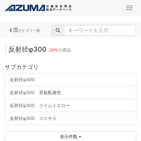
navig
カテゴリ一覧
反射径φ300
28件
の商品
サブカテゴリ
反射径φ300
反射径φ300 景観配慮色
反射径φ300 ライムイエロー
反射径φ300 コスモス
表示件数