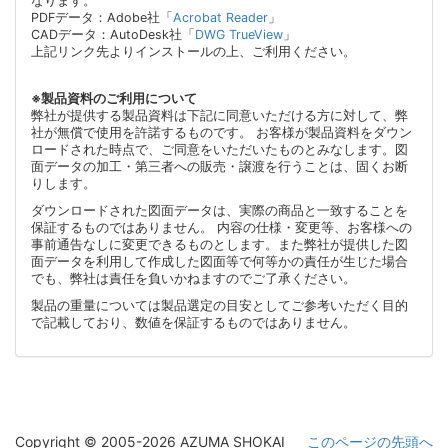
なります。
PDFデータ：Adobe社「
Acrobat Reader
」
CADデータ：AutoDesk社「
DWG TrueView
」
上記リンク先よりインストールの上、ご利用ください。
※製品資料のご利用について
弊社が提供する製品資料は下記に同意いただける方に対して、弊
社が無償で使用を許諾するものです。 お客様が製品資料をダウン
ロードされた時点で、ご同意をいただいたものとみなします。図
面データの加工・第三者への販売・譲渡を行うことは、固くお断
りします。
ダウンロードされた図面データは、実際の商品と一致することを
保証するものではありません。 内容の仕様・変更等、お客様への
事前通告なしに変更できるものとします。また弊社が提供した図
面データを利用して作成した図面等で何等かの責任が生じた場合
でも、弊社は責任を負いかねますのでご了承ください。
製品の重量については製品選定の目安としてご参考いただく目的
で記載しており、数値を保証するものではありません。
Copyright © 2005-2026 AZUMA SHOKAI
このページの先頭へ