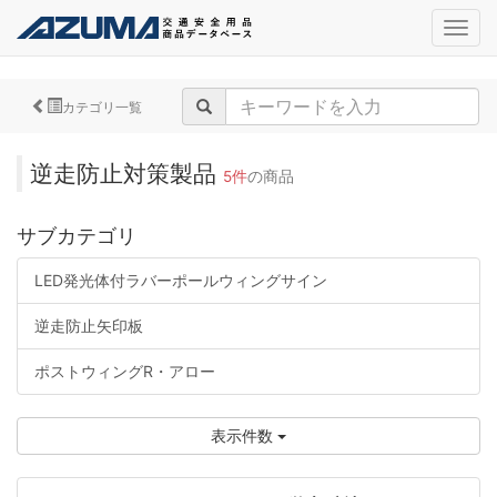
navig
カテゴリ一覧
逆走防止対策製品
5件
の商品
サブカテゴリ
LED発光体付ラバーポールウィングサイン
逆走防止矢印板
ポストウィングR・アロー
表示件数