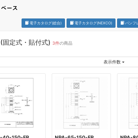
電子カタログ(総合)
電子カタログ(NEXCO)
パンフ
A(固定式・貼付式)
3件
の商品
表示件数
-40-150-FR
NPA-65-150-FR
NPA-8