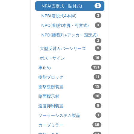
NPA(固定式・貼付式)
3
NPB(着脱式4本脚)
3
NPC(着脱1本脚・可変式)
3
NPD(接着剤+アンカー固定式)
3
大型反射カバーシリーズ
9
ポストサイン
16
車止め
131
樹脂ブロック
11
衝撃緩衝装置
15
路面標示材
10
速度抑制装置
5
ソーラーシステム製品
1
カーブミラー
35