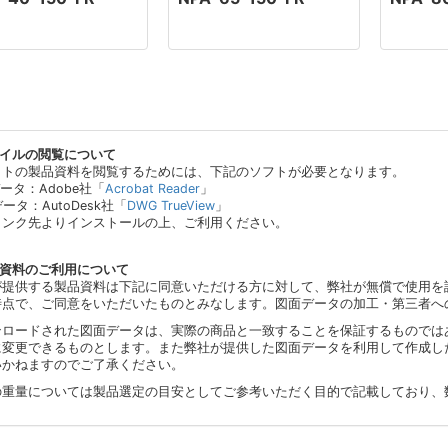
ァイルの閲覧について
イトの製品資料を閲覧するためには、下記のソフトが必要となります。
データ：Adobe社「
Acrobat Reader
」
データ：AutoDesk社「
DWG TrueView
」
リンク先よりインストールの上、ご利用ください。
品資料のご利用について
が提供する製品資料は下記に同意いただける方に対して、弊社が無償で使用を
時点で、ご同意をいただいたものとみなします。図面データの加工・第三者へ
ンロードされた図面データは、実際の商品と一致することを保証するものでは
に変更できるものとします。また弊社が提供した図面データを利用して作成し
いかねますのでご了承ください。
の重量については製品選定の目安としてご参考いただく目的で記載しており、