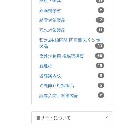
支柱・金具
31
路面補修材
2
積雪対策製品
12
冠水対策製品
11
暫定2車線区間 区画柵 安全対策
製品
33
高速道路用 視線誘導標
68
距離標
18
各種案内板
6
逆走防止対策製品
5
誤進入防止対策製品
2
当サイトについて