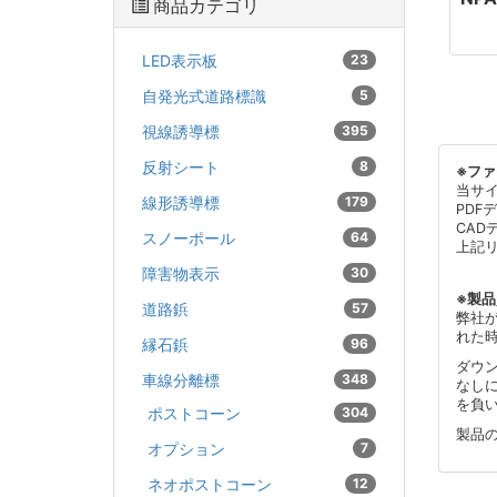
商品カテゴリ
LED表示板
23
自発光式道路標識
5
視線誘導標
395
反射シート
8
※フ
当サ
線形誘導標
179
PDF
CAD
スノーポール
64
上記
障害物表示
30
※製
道路鋲
57
弊社
れた
縁石鋲
96
ダウ
車線分離標
348
なし
を負
ポストコーン
304
製品
オプション
7
ネオポストコーン
12