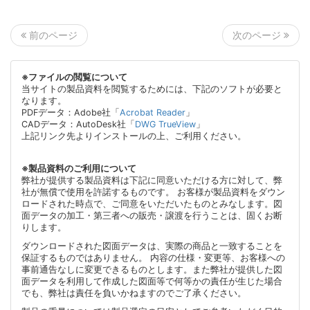
次のページ
前のページ
※ファイルの閲覧について
当サイトの製品資料を閲覧するためには、下記のソフトが必要と
なります。
PDFデータ：Adobe社「
Acrobat Reader
」
CADデータ：AutoDesk社「
DWG TrueView
」
上記リンク先よりインストールの上、ご利用ください。
※製品資料のご利用について
弊社が提供する製品資料は下記に同意いただける方に対して、弊
社が無償で使用を許諾するものです。 お客様が製品資料をダウン
ロードされた時点で、ご同意をいただいたものとみなします。図
面データの加工・第三者への販売・譲渡を行うことは、固くお断
りします。
ダウンロードされた図面データは、実際の商品と一致することを
保証するものではありません。 内容の仕様・変更等、お客様への
事前通告なしに変更できるものとします。また弊社が提供した図
面データを利用して作成した図面等で何等かの責任が生じた場合
でも、弊社は責任を負いかねますのでご了承ください。