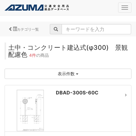
navig
カテゴリ一覧
土中・コンクリート建込式(φ300) 景観
配慮色
4件
の商品
表示件数
DBAD-300S-60C