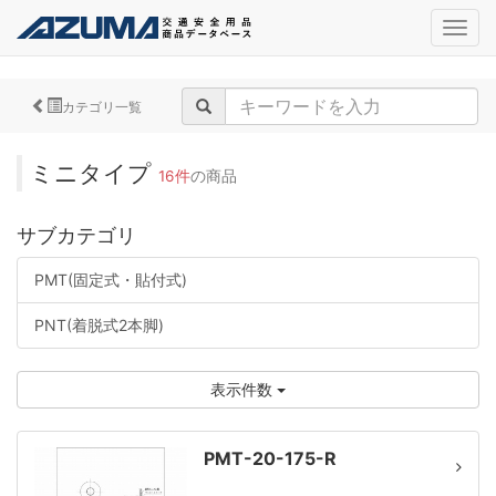
navig
カテゴリ一覧
ミニタイプ
16件
の商品
サブカテゴリ
PMT(固定式・貼付式)
PNT(着脱式2本脚)
表示件数
PMT-20-175-R