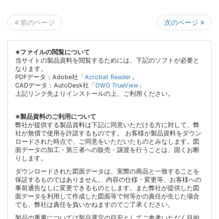
次のページ
前のページ
※ファイルの閲覧について
当サイトの製品資料を閲覧するためには、下記のソフトが必要と
なります。
PDFデータ：Adobe社「
Acrobat Reader
」
CADデータ：AutoDesk社「
DWG TrueView
」
上記リンク先よりインストールの上、ご利用ください。
※製品資料のご利用について
弊社が提供する製品資料は下記に同意いただける方に対して、弊
社が無償で使用を許諾するものです。 お客様が製品資料をダウン
ロードされた時点で、ご同意をいただいたものとみなします。図
面データの加工・第三者への販売・譲渡を行うことは、固くお断
りします。
ダウンロードされた図面データは、実際の商品と一致することを
保証するものではありません。 内容の仕様・変更等、お客様への
事前通告なしに変更できるものとします。また弊社が提供した図
面データを利用して作成した図面等で何等かの責任が生じた場合
でも、弊社は責任を負いかねますのでご了承ください。
製品の重量については製品選定の目安としてご参考いただく目的