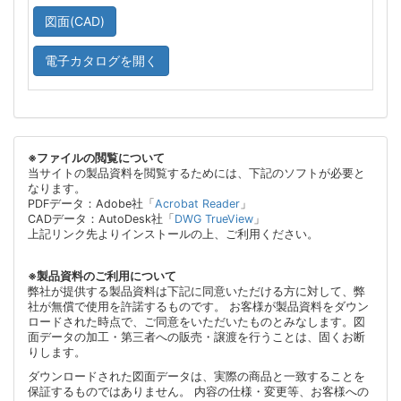
図面(CAD)
電子カタログを開く
※ファイルの閲覧について
当サイトの製品資料を閲覧するためには、下記のソフトが必要と
なります。
PDFデータ：Adobe社「
Acrobat Reader
」
CADデータ：AutoDesk社「
DWG TrueView
」
上記リンク先よりインストールの上、ご利用ください。
※製品資料のご利用について
弊社が提供する製品資料は下記に同意いただける方に対して、弊
社が無償で使用を許諾するものです。 お客様が製品資料をダウン
ロードされた時点で、ご同意をいただいたものとみなします。図
面データの加工・第三者への販売・譲渡を行うことは、固くお断
りします。
ダウンロードされた図面データは、実際の商品と一致することを
保証するものではありません。 内容の仕様・変更等、お客様への