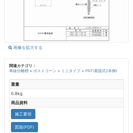
画像を拡大する
関連カテゴリ：
車線分離標
>
ポストコーン
>
ミニタイプ
>
PNT(着脱式2本脚)
重量
0.8kg
商品資料
施工要領
図面(PDF)