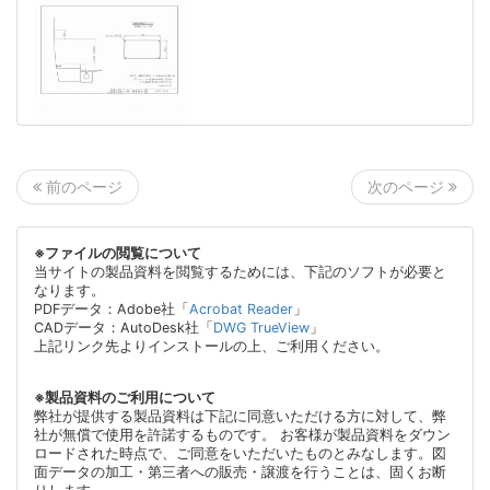
次のページ
前のページ
※ファイルの閲覧について
当サイトの製品資料を閲覧するためには、下記のソフトが必要と
なります。
PDFデータ：Adobe社「
Acrobat Reader
」
CADデータ：AutoDesk社「
DWG TrueView
」
上記リンク先よりインストールの上、ご利用ください。
※製品資料のご利用について
弊社が提供する製品資料は下記に同意いただける方に対して、弊
社が無償で使用を許諾するものです。 お客様が製品資料をダウン
ロードされた時点で、ご同意をいただいたものとみなします。図
面データの加工・第三者への販売・譲渡を行うことは、固くお断