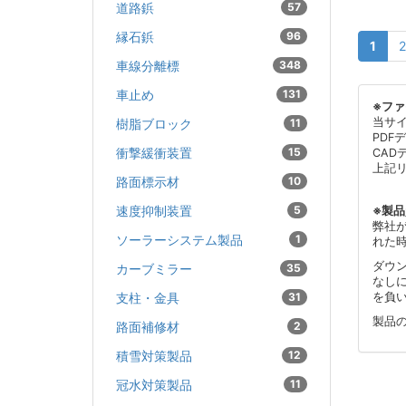
道路鋲
57
縁石鋲
96
1
2
車線分離標
348
車止め
131
※フ
当サ
樹脂ブロック
11
PDF
衝撃緩衝装置
15
CAD
上記
路面標示材
10
速度抑制装置
5
※製
弊社
ソーラーシステム製品
1
れた
ダウ
カーブミラー
35
なし
支柱・金具
31
を負
製品
路面補修材
2
積雪対策製品
12
冠水対策製品
11