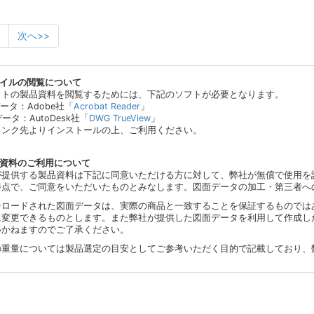
次へ>>
ァイルの閲覧について
イトの製品資料を閲覧するためには、下記のソフトが必要となります。
データ：Adobe社「
Acrobat Reader
」
データ：AutoDesk社「
DWG TrueView
」
リンク先よりインストールの上、ご利用ください。
品資料のご利用について
が提供する製品資料は下記に同意いただける方に対して、弊社が無償で使用を
時点で、ご同意をいただいたものとみなします。図面データの加工・第三者へ
ンロードされた図面データは、実際の商品と一致することを保証するものでは
に変更できるものとします。また弊社が提供した図面データを利用して作成し
いかねますのでご了承ください。
の重量については製品選定の目安としてご参考いただく目的で記載しており、