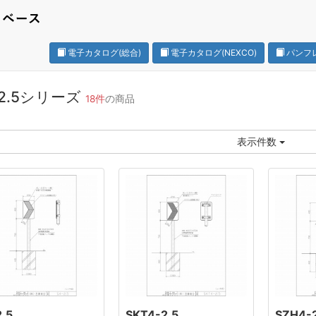
電子カタログ(総合)
電子カタログ(NEXCO)
パンフ
-2.5シリーズ
18件
の商品
表示件数
2.5
SKT4-2.5
SZH4-2