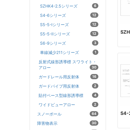
SZHK4-2.5シリーズ
6
S4-6シリーズ
12
S5-5-Iシリーズ
12
SZH
S5-5-IIシリーズ
12
S6-9シリーズ
3
車線減少211シリーズ
1
反射式線形誘導標 スワライト・
アロー
30
ガードレール用反射体
16
ガードパイプ用反射体
2
貼付ベース型線形誘導標
4
ワイドビューアロー
2
S4-
スノーポール
64
障害物表示
30