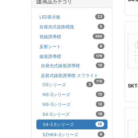
商品カテゴリ
LED表示板
23
自発光式道路標識
5
視線誘導標
395
反射シート
8
線形誘導標
179
自発光式線形誘導標
10
反射式線形誘導標 スワライト
115
OSシリーズ
3
SKT
NS-2シリーズ
12
NS-3シリーズ
12
S4-2シリーズ
18
S4-2.5シリーズ
18
SZHK4-2シリーズ
6