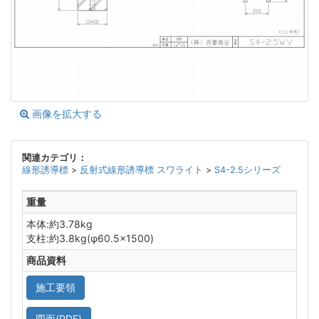
画像を拡大する
関連カテゴリ：
線形誘導標
>
反射式線形誘導標 スワライト
>
S4-2.5シリーズ
重量
本体:約3.78kg
支柱:約3.8kg(φ60.5×1500)
商品資料
施工要領
図面(PDF)