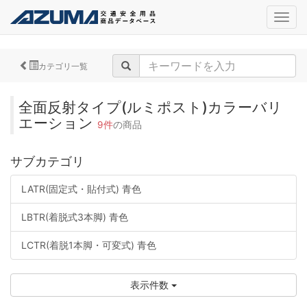
navig
カテゴリ一覧
全面反射タイプ(ルミポスト)カラーバリ
エーション
9件
の商品
サブカテゴリ
LATR(固定式・貼付式) 青色
LBTR(着脱式3本脚) 青色
LCTR(着脱1本脚・可変式) 青色
表示件数