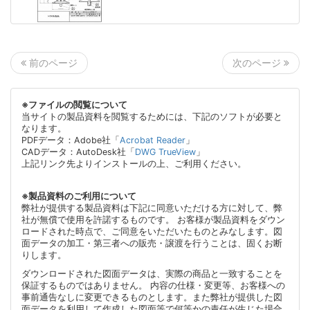
次のページ
前のページ
※ファイルの閲覧について
当サイトの製品資料を閲覧するためには、下記のソフトが必要と
なります。
PDFデータ：Adobe社「
Acrobat Reader
」
CADデータ：AutoDesk社「
DWG TrueView
」
上記リンク先よりインストールの上、ご利用ください。
※製品資料のご利用について
弊社が提供する製品資料は下記に同意いただける方に対して、弊
社が無償で使用を許諾するものです。 お客様が製品資料をダウン
ロードされた時点で、ご同意をいただいたものとみなします。図
面データの加工・第三者への販売・譲渡を行うことは、固くお断
りします。
ダウンロードされた図面データは、実際の商品と一致することを
保証するものではありません。 内容の仕様・変更等、お客様への
事前通告なしに変更できるものとします。また弊社が提供した図
面データを利用して作成した図面等で何等かの責任が生じた場合