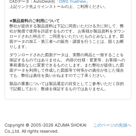
CADデータ：AutoDesk社「
DWG TrueView
」
上記リンク先よりインストールの上、ご利用ください。
※製品資料のご利用について
弊社が提供する製品資料は下記に同意いただける方に対して、弊
社が無償で使用を許諾するものです。 お客様が製品資料をダウン
ロードされた時点で、ご同意をいただいたものとみなします。図
面データの加工・第三者への販売・譲渡を行うことは、固くお断
りします。
ダウンロードされた図面データは、実際の商品と一致することを
保証するものではありません。 内容の仕様・変更等、お客様への
事前通告なしに変更できるものとします。また弊社が提供した図
面データを利用して作成した図面等で何等かの責任が生じた場合
でも、弊社は責任を負いかねますのでご了承ください。
製品の重量については製品選定の目安としてご参考いただく目的
で記載しており、数値を保証するものではありません。
Copyright © 2005-2026 AZUMA SHOKAI
このページの先頭へ
Co.,Ltd. All rights reserved.