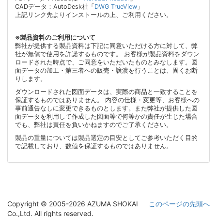
CADデータ：AutoDesk社「
DWG TrueView
」
上記リンク先よりインストールの上、ご利用ください。
※製品資料のご利用について
弊社が提供する製品資料は下記に同意いただける方に対して、弊
社が無償で使用を許諾するものです。 お客様が製品資料をダウン
ロードされた時点で、ご同意をいただいたものとみなします。図
面データの加工・第三者への販売・譲渡を行うことは、固くお断
りします。
ダウンロードされた図面データは、実際の商品と一致することを
保証するものではありません。 内容の仕様・変更等、お客様への
事前通告なしに変更できるものとします。また弊社が提供した図
面データを利用して作成した図面等で何等かの責任が生じた場合
でも、弊社は責任を負いかねますのでご了承ください。
製品の重量については製品選定の目安としてご参考いただく目的
で記載しており、数値を保証するものではありません。
Copyright © 2005-2026 AZUMA SHOKAI
このページの先頭へ
Co.,Ltd. All rights reserved.