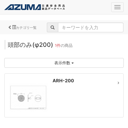
navig
カテゴリ一覧
頭部のみ(φ200)
1件
の商品
表示件数
ARH-200