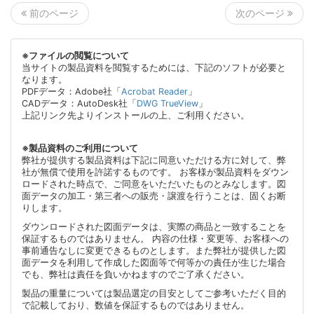
次のページ
前のページ
※ファイルの閲覧について
当サイトの製品資料を閲覧するためには、下記のソフトが必要と
なります。
PDFデータ：Adobe社「
Acrobat Reader
」
CADデータ：AutoDesk社「
DWG TrueView
」
上記リンク先よりインストールの上、ご利用ください。
※製品資料のご利用について
弊社が提供する製品資料は下記に同意いただける方に対して、弊
社が無償で使用を許諾するものです。 お客様が製品資料をダウン
ロードされた時点で、ご同意をいただいたものとみなします。図
面データの加工・第三者への販売・譲渡を行うことは、固くお断
りします。
ダウンロードされた図面データは、実際の商品と一致することを
保証するものではありません。 内容の仕様・変更等、お客様への
事前通告なしに変更できるものとします。また弊社が提供した図
面データを利用して作成した図面等で何等かの責任が生じた場合
でも、弊社は責任を負いかねますのでご了承ください。
製品の重量については製品選定の目安としてご参考いただく目的
で記載しており、数値を保証するものではありません。