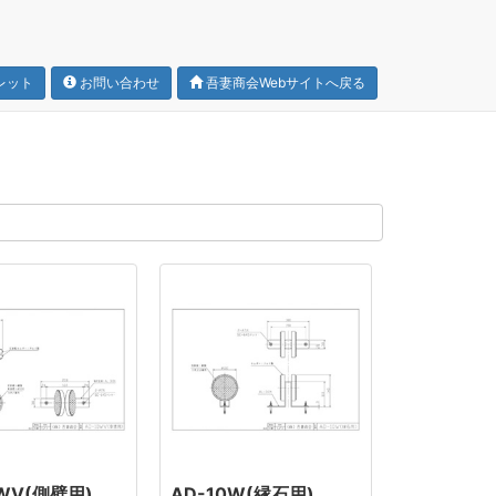
レット
お問い合わせ
吾妻商会Webサイトへ戻る
0WV(側壁用)
AD-10W(縁石用)