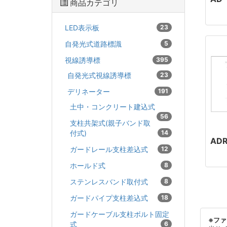
商品カテゴリ
LED表示板
23
自発光式道路標識
5
視線誘導標
395
自発光式視線誘導標
23
デリネーター
191
土中・コンクリート建込式
56
支柱共架式(親子バンド取
付式)
14
ADR
ガードレール支柱差込式
12
ホールド式
8
ステンレスバンド取付式
8
ガードパイプ支柱差込式
18
ガードケーブル支柱ボルト固定
※フ
式
6