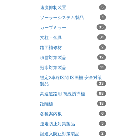
速度抑制装置
5
ソーラーシステム製品
1
カーブミラー
35
支柱・金具
31
路面補修材
2
積雪対策製品
12
冠水対策製品
11
暫定2車線区間 区画柵 安全対策
製品
33
高速道路用 視線誘導標
68
距離標
18
各種案内板
6
逆走防止対策製品
5
誤進入防止対策製品
2