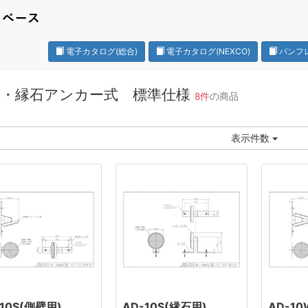
電子カタログ(総合)
電子カタログ(NEXCO)
パンフ
壁・縁石アンカー式 標準仕様
8件
の商品
表示件数
-10S(側壁用)
AD-10S(縁石用)
AD-1