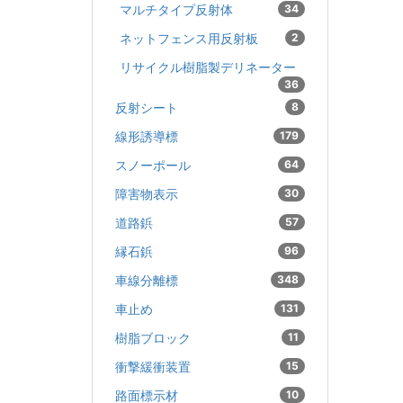
マルチタイプ反射体
34
ネットフェンス用反射板
2
リサイクル樹脂製デリネーター
36
反射シート
8
線形誘導標
179
スノーポール
64
障害物表示
30
道路鋲
57
縁石鋲
96
車線分離標
348
車止め
131
樹脂ブロック
11
衝撃緩衝装置
15
路面標示材
10