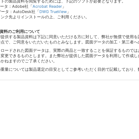
イトの製品資料を閲覧するためには、下記のソフトが必要となります。
データ：Adobe社「
Acrobat Reader
」
データ：AutoDesk社「
DWG TrueView
」
リンク先よりインストールの上、ご利用ください。
品資料のご利用について
が提供する製品資料は下記に同意いただける方に対して、弊社が無償で使用を
時点で、ご同意をいただいたものとみなします。図面データの加工・第三者へ
ンロードされた図面データは、実際の商品と一致することを保証するものでは
に変更できるものとします。また弊社が提供した図面データを利用して作成し
いかねますのでご了承ください。
の重量については製品選定の目安としてご参考いただく目的で記載しており、