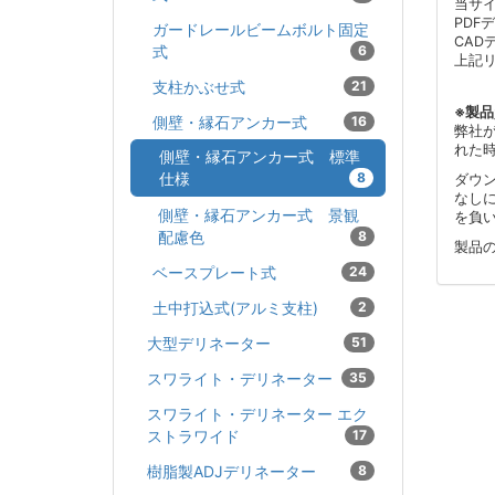
当サ
PDF
ガードレールビームボルト固定
CAD
式
6
上記
支柱かぶせ式
21
※製
側壁・縁石アンカー式
16
弊社
れた
側壁・縁石アンカー式 標準
仕様
8
ダウ
なし
側壁・縁石アンカー式 景観
を負
配慮色
8
製品
ベースプレート式
24
土中打込式(アルミ支柱)
2
大型デリネーター
51
スワライト・デリネーター
35
スワライト・デリネーター エク
ストラワイド
17
樹脂製ADJデリネーター
8