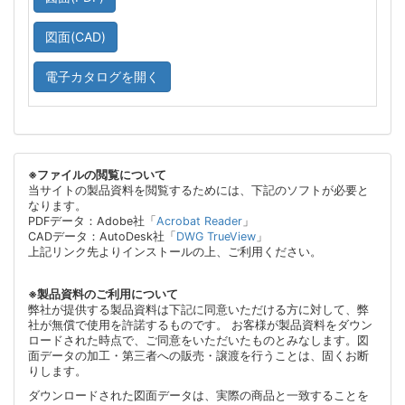
図面(CAD)
電子カタログを開く
※ファイルの閲覧について
当サイトの製品資料を閲覧するためには、下記のソフトが必要と
なります。
PDFデータ：Adobe社「
Acrobat Reader
」
CADデータ：AutoDesk社「
DWG TrueView
」
上記リンク先よりインストールの上、ご利用ください。
※製品資料のご利用について
弊社が提供する製品資料は下記に同意いただける方に対して、弊
社が無償で使用を許諾するものです。 お客様が製品資料をダウン
ロードされた時点で、ご同意をいただいたものとみなします。図
面データの加工・第三者への販売・譲渡を行うことは、固くお断
りします。
ダウンロードされた図面データは、実際の商品と一致することを