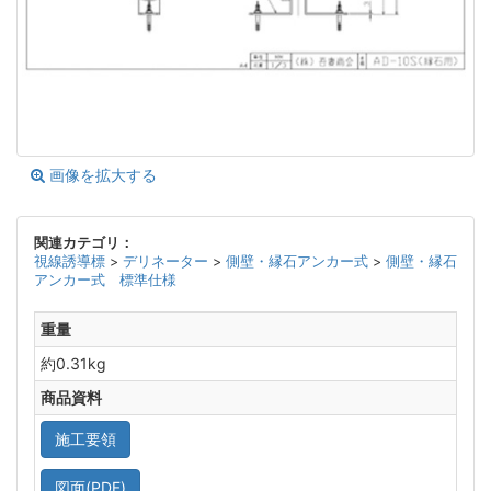
画像を拡大する
関連カテゴリ：
視線誘導標
>
デリネーター
>
側壁・縁石アンカー式
>
側壁・縁石
アンカー式 標準仕様
重量
約0.31kg
商品資料
施工要領
図面(PDF)