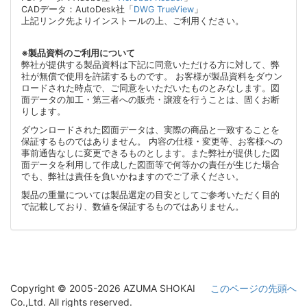
CADデータ：AutoDesk社「
DWG TrueView
」
上記リンク先よりインストールの上、ご利用ください。
※製品資料のご利用について
弊社が提供する製品資料は下記に同意いただける方に対して、弊
社が無償で使用を許諾するものです。 お客様が製品資料をダウン
ロードされた時点で、ご同意をいただいたものとみなします。図
面データの加工・第三者への販売・譲渡を行うことは、固くお断
りします。
ダウンロードされた図面データは、実際の商品と一致することを
保証するものではありません。 内容の仕様・変更等、お客様への
事前通告なしに変更できるものとします。また弊社が提供した図
面データを利用して作成した図面等で何等かの責任が生じた場合
でも、弊社は責任を負いかねますのでご了承ください。
製品の重量については製品選定の目安としてご参考いただく目的
で記載しており、数値を保証するものではありません。
Copyright © 2005-2026 AZUMA SHOKAI
このページの先頭へ
Co.,Ltd. All rights reserved.