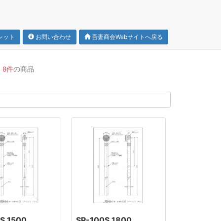
レット
お問い合わせ
吾妻商会Webサイトへ戻る
)
8件
の商品
S 1500
SP-100S 1800