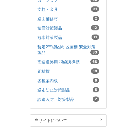
支柱・金具
31
路面補修材
2
積雪対策製品
12
冠水対策製品
11
暫定2車線区間 区画柵 安全対策
製品
33
高速道路用 視線誘導標
68
距離標
18
各種案内板
6
逆走防止対策製品
5
誤進入防止対策製品
2
当サイトについて