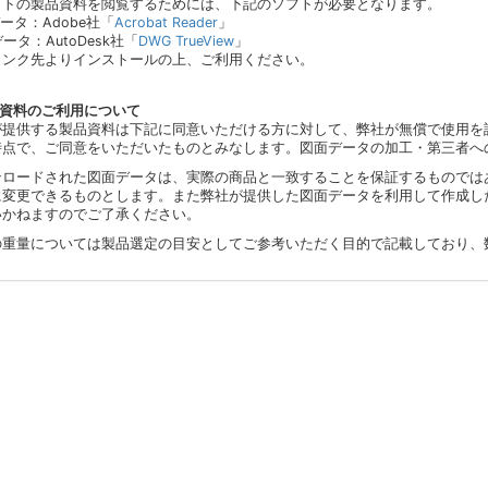
イトの製品資料を閲覧するためには、下記のソフトが必要となります。
データ：Adobe社「
Acrobat Reader
」
データ：AutoDesk社「
DWG TrueView
」
リンク先よりインストールの上、ご利用ください。
品資料のご利用について
が提供する製品資料は下記に同意いただける方に対して、弊社が無償で使用を
時点で、ご同意をいただいたものとみなします。図面データの加工・第三者へ
ンロードされた図面データは、実際の商品と一致することを保証するものでは
に変更できるものとします。また弊社が提供した図面データを利用して作成し
いかねますのでご了承ください。
の重量については製品選定の目安としてご参考いただく目的で記載しており、