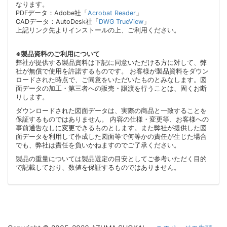
なります。
PDFデータ：Adobe社「
Acrobat Reader
」
CADデータ：AutoDesk社「
DWG TrueView
」
上記リンク先よりインストールの上、ご利用ください。
※製品資料のご利用について
弊社が提供する製品資料は下記に同意いただける方に対して、弊
社が無償で使用を許諾するものです。 お客様が製品資料をダウン
ロードされた時点で、ご同意をいただいたものとみなします。図
面データの加工・第三者への販売・譲渡を行うことは、固くお断
りします。
ダウンロードされた図面データは、実際の商品と一致することを
保証するものではありません。 内容の仕様・変更等、お客様への
事前通告なしに変更できるものとします。また弊社が提供した図
面データを利用して作成した図面等で何等かの責任が生じた場合
でも、弊社は責任を負いかねますのでご了承ください。
製品の重量については製品選定の目安としてご参考いただく目的
で記載しており、数値を保証するものではありません。