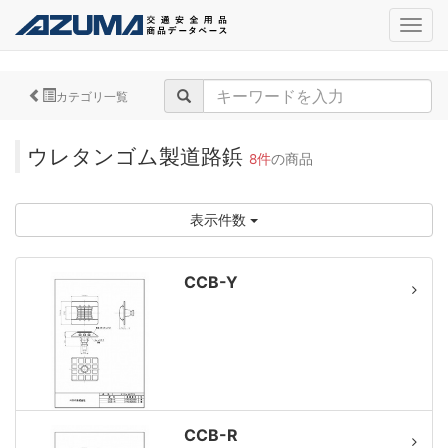
navig
カテゴリ一覧
ウレタンゴム製道路鋲
8件
の商品
表示件数
CCB-Y
CCB-R