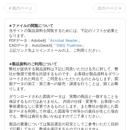
次のページ
前のページ
※ファイルの閲覧について
当サイトの製品資料を閲覧するためには、下記のソフトが必要と
なります。
PDFデータ：Adobe社「
Acrobat Reader
」
CADデータ：AutoDesk社「
DWG TrueView
」
上記リンク先よりインストールの上、ご利用ください。
※製品資料のご利用について
弊社が提供する製品資料は下記に同意いただける方に対して、弊
社が無償で使用を許諾するものです。 お客様が製品資料をダウン
ロードされた時点で、ご同意をいただいたものとみなします。図
面データの加工・第三者への販売・譲渡を行うことは、固くお断
りします。
ダウンロードされた図面データは、実際の商品と一致することを
保証するものではありません。 内容の仕様・変更等、お客様への
事前通告なしに変更できるものとします。また弊社が提供した図
面データを利用して作成した図面等で何等かの責任が生じた場合
でも、弊社は責任を負いかねますのでご了承ください。
製品の重量については製品選定の目安としてご参考いただく目的
で記載しており、数値を保証するものではありません。