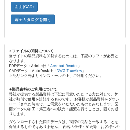
図面(CAD)
電子カタログを開く
※ファイルの閲覧について
当サイトの製品資料を閲覧するためには、下記のソフトが必要と
なります。
PDFデータ：Adobe社「
Acrobat Reader
」
CADデータ：AutoDesk社「
DWG TrueView
」
上記リンク先よりインストールの上、ご利用ください。
※製品資料のご利用について
弊社が提供する製品資料は下記に同意いただける方に対して、弊
社が無償で使用を許諾するものです。 お客様が製品資料をダウン
ロードされた時点で、ご同意をいただいたものとみなします。図
面データの加工・第三者への販売・譲渡を行うことは、固くお断
りします。
ダウンロードされた図面データは、実際の商品と一致することを
保証するものではありません。 内容の仕様・変更等、お客様への