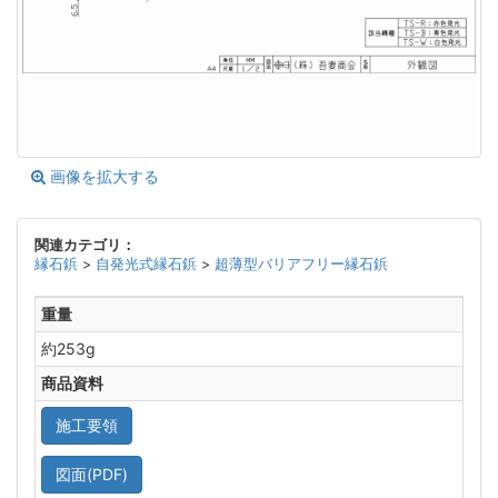
画像を拡大する
関連カテゴリ：
縁石鋲
>
自発光式縁石鋲
>
超薄型バリアフリー縁石鋲
重量
約253g
商品資料
施工要領
図面(PDF)