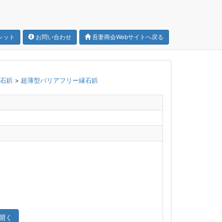
レット
お問い合わせ
吾妻商会Webサイトへ戻る
縁石鋲
>
超薄型バリアフリー縁石鋲
開く