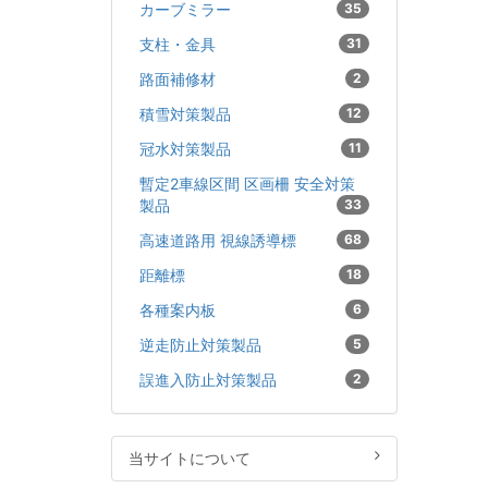
カーブミラー
35
支柱・金具
31
路面補修材
2
積雪対策製品
12
冠水対策製品
11
暫定2車線区間 区画柵 安全対策
製品
33
高速道路用 視線誘導標
68
距離標
18
各種案内板
6
逆走防止対策製品
5
誤進入防止対策製品
2
当サイトについて