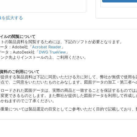
像を拡大する
ァイルの閲覧について
イトの製品資料を閲覧するためには、下記のソフトが必要となります。
データ：Adobe社「
Acrobat Reader
」
データ：AutoDesk社「
DWG TrueView
」
リンク先よりインストールの上、ご利用ください。
品資料のご利用について
が提供する製品資料は下記に同意いただける方に対して、弊社が無償で使用を
時点で、ご同意をいただいたものとみなします。図面データの加工・第三者へ
ンロードされた図面データは、実際の商品と一致することを保証するものでは
に変更できるものとします。また弊社が提供した図面データを利用して作成し
いかねますのでご了承ください。
の重量については製品選定の目安としてご参考いただく目的で記載しており、