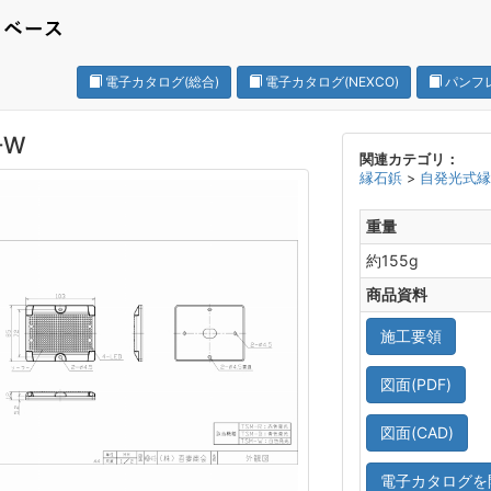
電子カタログ(総合)
電子カタログ(NEXCO)
パンフ
-W
関連カテゴリ：
縁石鋲
>
自発光式
重量
約155g
商品資料
施工要領
図面(PDF)
図面(CAD)
電子カタログを