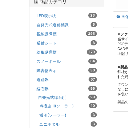
商品カテゴリ
LED表示板
23
画
自発光式道路標識
5
視線誘導標
395
※フ
当サ
反射シート
8
PDF
CAD
線形誘導標
179
上記
スノーポール
64
※製
障害物表示
30
弊社
れた
道路鋲
57
ダウ
縁石鋲
96
なし
を負
自発光式縁石鋲
29
製品
点橙虫III(ソーラー)
10
蛍-II(ソーラー)
3
ユニホタル
3