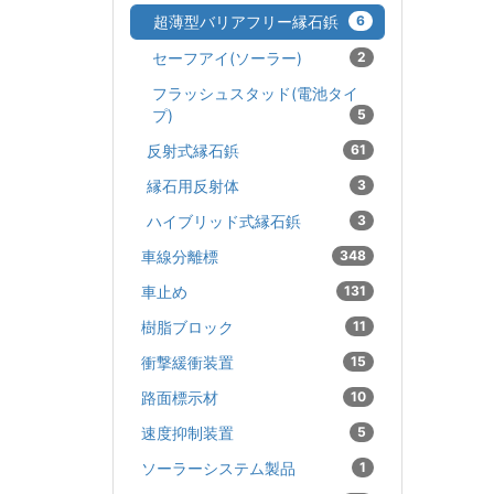
超薄型バリアフリー縁石鋲
6
セーフアイ(ソーラー)
2
フラッシュスタッド(電池タイ
プ)
5
反射式縁石鋲
61
縁石用反射体
3
ハイブリッド式縁石鋲
3
車線分離標
348
車止め
131
樹脂ブロック
11
衝撃緩衝装置
15
路面標示材
10
速度抑制装置
5
ソーラーシステム製品
1