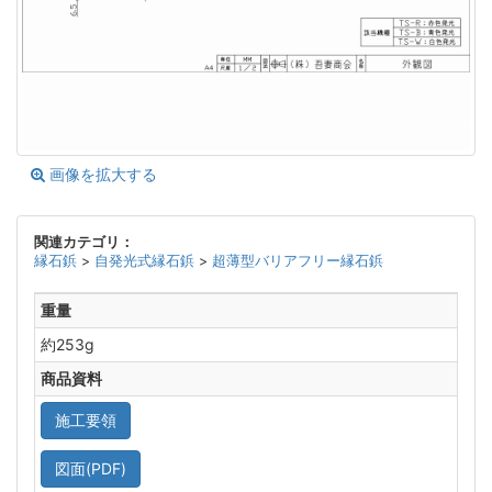
画像を拡大する
関連カテゴリ：
縁石鋲
>
自発光式縁石鋲
>
超薄型バリアフリー縁石鋲
重量
約253g
商品資料
施工要領
図面(PDF)