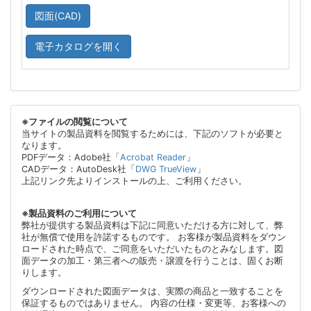
図面(CAD)
電子カタログを開く
※ファイルの閲覧について
当サイトの製品資料を閲覧するためには、下記のソフトが必要と
なります。
PDFデータ：Adobe社「
Acrobat Reader
」
CADデータ：AutoDesk社「
DWG TrueView
」
上記リンク先よりインストールの上、ご利用ください。
※製品資料のご利用について
弊社が提供する製品資料は下記に同意いただける方に対して、弊
社が無償で使用を許諾するものです。 お客様が製品資料をダウン
ロードされた時点で、ご同意をいただいたものとみなします。図
面データの加工・第三者への販売・譲渡を行うことは、固くお断
りします。
ダウンロードされた図面データは、実際の商品と一致することを
保証するものではありません。 内容の仕様・変更等、お客様への