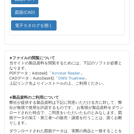
図面(CAD)
電子カタログを開く
※ファイルの閲覧について
当サイトの製品資料を閲覧するためには、下記のソフトが必要と
なります。
PDFデータ：Adobe社「
Acrobat Reader
」
CADデータ：AutoDesk社「
DWG TrueView
」
上記リンク先よりインストールの上、ご利用ください。
※製品資料のご利用について
弊社が提供する製品資料は下記に同意いただける方に対して、弊
社が無償で使用を許諾するものです。 お客様が製品資料をダウン
ロードされた時点で、ご同意をいただいたものとみなします。図
面データの加工・第三者への販売・譲渡を行うことは、固くお断
りします。
ダウンロードされた図面データは、実際の商品と一致することを