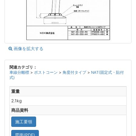
画像を拡大する
関連カテゴリ：
車線分離標
>
ポストコーン
>
角度付タイプ
>
NAT(固定式・貼付
式)
重量
2.1kg
商品資料
施工要領
図面(PDF)