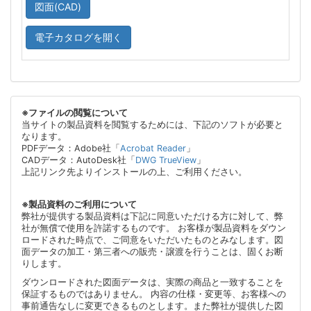
図面(CAD)
電子カタログを開く
※ファイルの閲覧について
当サイトの製品資料を閲覧するためには、下記のソフトが必要と
なります。
PDFデータ：Adobe社「
Acrobat Reader
」
CADデータ：AutoDesk社「
DWG TrueView
」
上記リンク先よりインストールの上、ご利用ください。
※製品資料のご利用について
弊社が提供する製品資料は下記に同意いただける方に対して、弊
社が無償で使用を許諾するものです。 お客様が製品資料をダウン
ロードされた時点で、ご同意をいただいたものとみなします。図
面データの加工・第三者への販売・譲渡を行うことは、固くお断
りします。
ダウンロードされた図面データは、実際の商品と一致することを
保証するものではありません。 内容の仕様・変更等、お客様への
事前通告なしに変更できるものとします。また弊社が提供した図