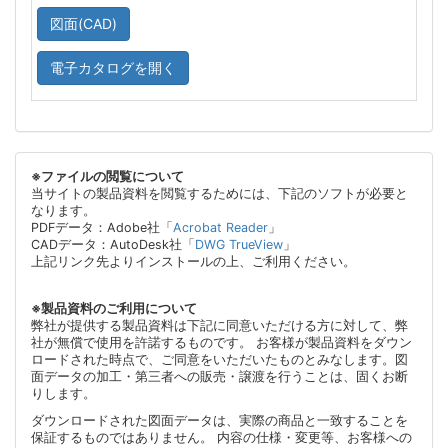
図面(CAD)
電子カタログを開く
※ファイルの閲覧について
当サイトの製品資料を閲覧するためには、下記のソフトが必要と
なります。
PDFデータ：Adobe社「
Acrobat Reader
」
CADデータ：AutoDesk社「
DWG TrueView
」
上記リンク先よりインストールの上、ご利用ください。
※製品資料のご利用について
弊社が提供する製品資料は下記に同意いただける方に対して、弊
社が無償で使用を許諾するものです。 お客様が製品資料をダウン
ロードされた時点で、ご同意をいただいたものとみなします。図
面データの加工・第三者への販売・譲渡を行うことは、固くお断
りします。
ダウンロードされた図面データは、実際の商品と一致することを
保証するものではありません。 内容の仕様・変更等、お客様への