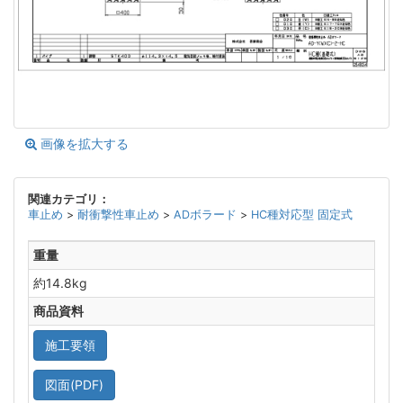
画像を拡大する
関連カテゴリ：
車止め
>
耐衝撃性車止め
>
ADボラード
>
HC種対応型 固定式
重量
約14.8kg
商品資料
施工要領
図面(PDF)