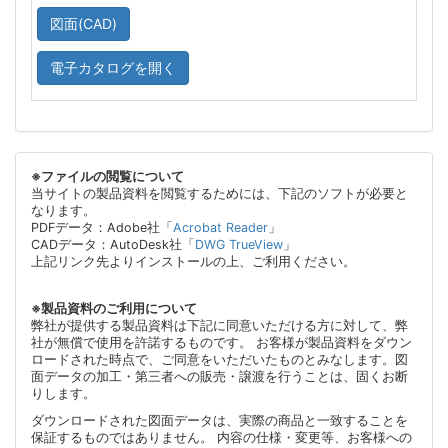
図面(CAD)
電子カタログを開く
※ファイルの閲覧について
当サイトの製品資料を閲覧するためには、下記のソフトが必要と
なります。
PDFデータ：Adobe社「
Acrobat Reader
」
CADデータ：AutoDesk社「
DWG TrueView
」
上記リンク先よりインストールの上、ご利用ください。
※製品資料のご利用について
弊社が提供する製品資料は下記に同意いただける方に対して、弊
社が無償で使用を許諾するものです。 お客様が製品資料をダウン
ロードされた時点で、ご同意をいただいたものとみなします。図
面データの加工・第三者への販売・譲渡を行うことは、固くお断
りします。
ダウンロードされた図面データは、実際の商品と一致することを
保証するものではありません。 内容の仕様・変更等、お客様への