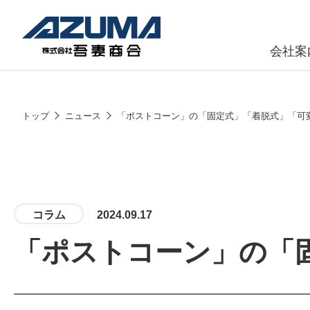
会社案
原燃料事
会社
トップ
ニュース
「ポストコーン」の「固定式」「着脱式」「可
石油製品販
燃料小口配
LPG販売
コラム
2024.09.17
潤滑油
「ポストコーン」の「
給油カード
株式会社吾妻商会 会社案内
製品・サービス
(ガソリンカ
コークス・