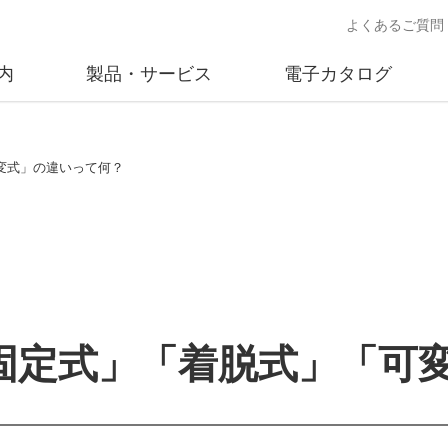
よくあるご質問
内
製品・サービス
電子カタログ
業
概要
沿革
交通安全用品事業
事業所案内
太陽
変式」の違いって何？
売
製品情報
太陽電
送
ソリューション提案
独立電
交通安全施設の施工
不動
商品データベース
固定式」「着脱式」「可
交通安全用品 設置基準
ード)
施工事例
鋳物材料