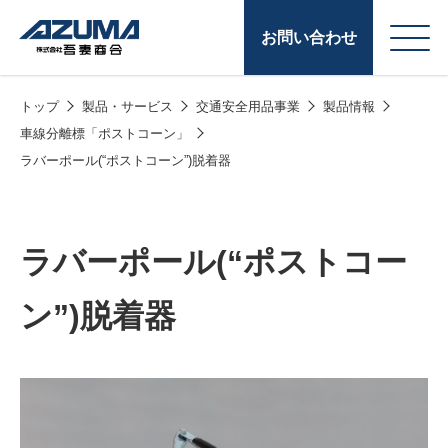
お問い合わせ
トップ
製品・サービス
交通安全用品事業
製品情報
会
原燃料事業
車線分離標「ポストコーン」
社
ラバーポール(“ポストコーン”)脱着器
石油製品販売
概
要
燃料小口配送
ラバーポール(“ポストコー
LPG販売
潤滑油
ン”)脱着器
給油カード
株式会社吾妻商会 会
製品・サービス
(ガソリンカード
社案内
コークス・鋳物