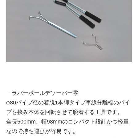
株式会社吾妻製作所 会社案
・ラバーポールデソーバー零
内
φ80パイプ径の着脱1本脚タイプ車線分離標のパイ
プを挟み本体を回転させて脱着する工具です。
全長500mm、幅98mmのコンパクト設計かつ軽量
なので持ち運びが容易です。