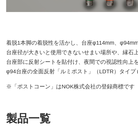
着脱1本脚の着脱性を活かし、台座φ114mm、φ94
台座径が大きいと使用できないせまい場所や、縁石
台座部に反射シートを貼付け、夜間での視認性向上を
φ94台座の全面反射「ルミポスト」（LDTR）タイ
※「ポストコーン」はNOK株式会社の登録商標です（商標
製品一覧