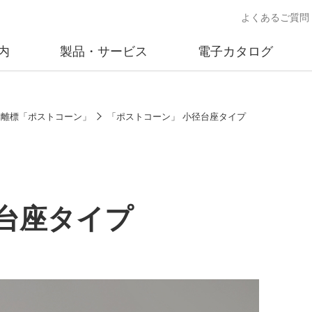
よくあるご質問
内
製品・サービス
電子カタログ
業
概要
沿革
交通安全用品事業
事業所案内
太陽
分離標「ポストコーン」
「ポストコーン」 小径台座タイプ
売
製品情報
太陽電
送
ソリューション提案
独立電
交通安全施設の施工
不動
台座タイプ
商品データベース
交通安全用品 設置基準
ード)
施工事例
鋳物材料