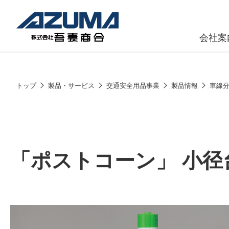
会社案
原燃料事
会社
トップ
製品・サービス
交通安全用品事業
製品情報
車線
石油製品販
燃料小口配
LPG販売
「ポストコーン」 小径
潤滑油
給油カード
株式会社吾妻商会 会社案内
製品・サービス
(ガソリンカ
コークス・