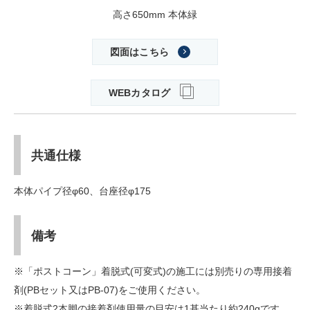
高さ650mm 本体緑
図面はこちら
WEBカタログ
共通仕様
本体パイプ径φ60、台座径φ175
備考
※「ポストコーン」着脱式(可変式)の施工には別売りの専用接着
剤(PBセット又はPB-07)をご使用ください。
※着脱式2本脚の接着剤使用量の目安は1基当たり約240gです。