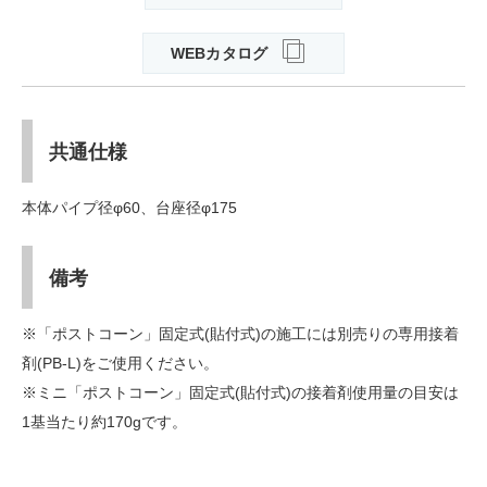
WEBカタログ
共通仕様
本体パイプ径φ60、台座径φ175
備考
※「ポストコーン」固定式(貼付式)の施工には別売りの専用接着
剤(PB-L)をご使用ください。
※ミニ「ポストコーン」固定式(貼付式)の接着剤使用量の目安は
1基当たり約170gです。