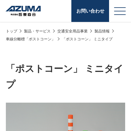
お問い合わせ
トップ
製品・サービス
交通安全用品事業
製品情報
会
原燃料事業
車線分離標「ポストコーン」
「ポストコーン」 ミニタイプ
社
石油製品販売
概
要
燃料小口配送
「ポストコーン」 ミニタイ
LPG販売
プ
潤滑油
給油カード
株式会社吾妻商会 会
製品・サービス
(ガソリンカード
社案内
コークス・鋳物