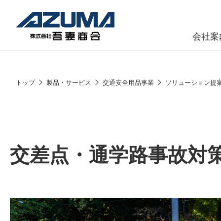
会社案
原燃料事
会社
トップ
製品・サービス
交通安全用品事業
ソリューション提
石油製品販
燃料小口配
LPG販売
交差点・通学路事故対
潤滑油
給油カード
株式会社吾妻商会 会社案内
製品・サービス
(ガソリンカ
コークス・