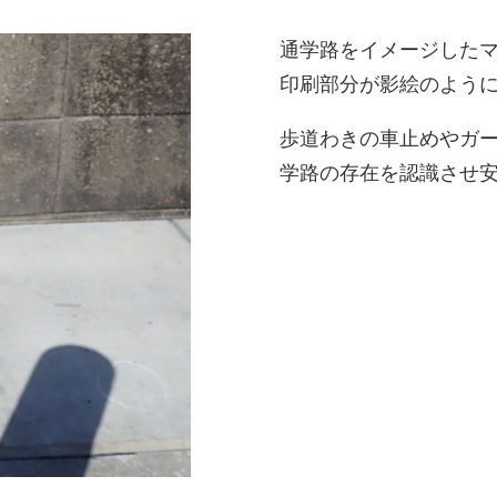
通学路をイメージした
印刷部分が影絵のよう
歩道わきの車止めやガ
学路の存在を認識させ