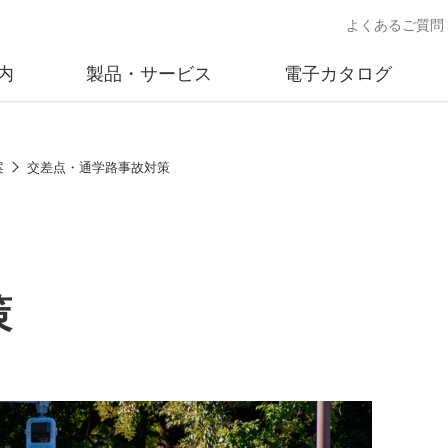
よくあるご質問
内
製品・サービス
電子カタログ
業
概要
沿革
交通安全用品事業
事業所案内
太陽
案
交差点・通学路事故対策
売
製品情報
太陽電
送
ソリューション提案
独立電
交通安全施設の施工
不動
策
商品データベース
交通安全用品 設置基準
ード)
施工事例
鋳物材料