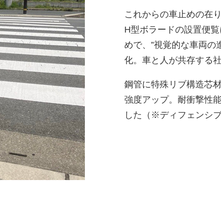
これからの車止めの在
H型ボラードの設置便
めで、”視覚的な車両の
化。車と人が共存する
鋼管に特殊リブ構造芯
強度アップ。耐衝撃性
した（※ディフェンシブ