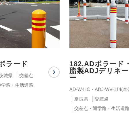
ADボラード
182.ADボラード
脂製ADJデリネ
茨城県
交差点
ー
通学路・生活道路
AD-W-HC・ADJ-WV-114(
奈良県
交差点
交差点・通学路・生活道