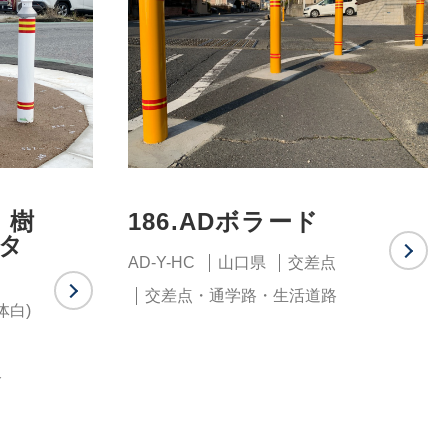
・樹
186.ADボラード
ータ
AD-Y-HC
山口県
交差点
交差点・通学路・生活道路
本体白)
路