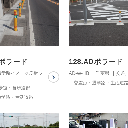
ADボラード
128.ADボラード
B・通学路イメージ反射シ
AD-W-HB
千葉県
交差
交差点・通学路・生活道
歩道・自歩道部
通学路・生活道路