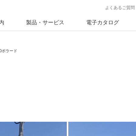
よくあるご質問
内
製品・サービス
電子カタログ
業
概要
沿革
交通安全用品事業
事業所案内
太陽
ADボラード
売
製品情報
太陽電
送
ソリューション提案
独立電
交通安全施設の施工
不動
商品データベース
交通安全用品 設置基準
ード)
施工事例
鋳物材料