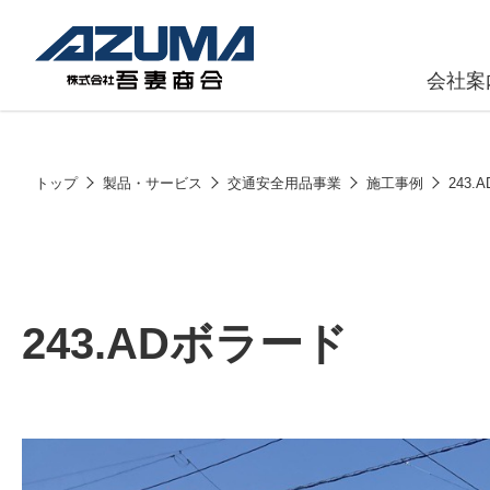
会社案
原燃料事
会社
トップ
製品・サービス
交通安全用品事業
施工事例
243.
石油製品販
燃料小口配
LPG販売
243.ADボラード
潤滑油
給油カード
株式会社吾妻商会 会社案内
製品・サービス
(ガソリンカ
コークス・