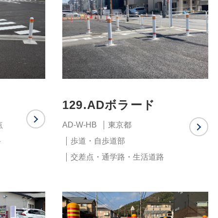
129.ADボラード
点
AD-W-HB
東京都
路
歩道・自歩道部
交差点・通学路・生活道路